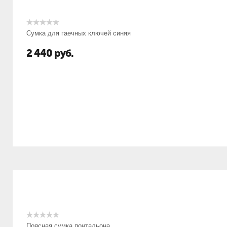
Сумка для гаечных ключей синяя
2 440
руб.
Поясная сумка почтальона