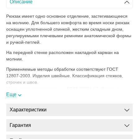
Описание
Рюкзак имеет одно основное отделение, застегивающееся
на молнию. Для большего комфорта во время носки рюкзак
оснащен уплотненной спинкой, жестким складным дном,
регулируемыми плечевыми ремнями анатомической формы
и ручкой-петлей.
На передней стенке расположен накладной карман на
молнии.
Применяемые методы обработки соответствуют ГОСТ
12807-2003. Изделия швейные. Классификация стежков,
строчек и швов.
Маркировка в соответствии с ГОСТ 25871-83. Изделия
Еще
кожгалантерейные. Упаковка, маркировка,
транспортирование и хранение.
Характеристики
ТУ 15.12.12-102-12719185-2022
Гарантия
ПРЕИМУЩЕСТВА НАШИХ СУМОК: