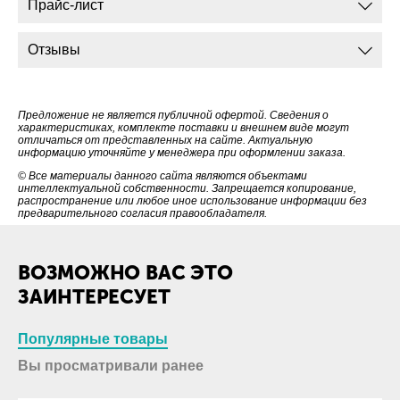
Прайс-лист
Прочная фурнитура - используем усиленную металлическую
фурнитуру, чтобы сумки выдерживали ежедневные нагрузки;
Скорость - короткие сроки пошива без потери качества;
Отзывы
Гибкость - модификация готовых моделей под задачи
клиента;
Индивидуальность - полный цикл создания новой сумки
Предложение не является публичной офертой. Сведения о
исходя из потребностей клиента - от разработки до
характеристиках, комплекте поставки и внешнем виде могут
изготовления.
отличаться от представленных на сайте. Актуальную
информацию уточняйте у менеджера при оформлении заказа.
© Все материалы данного сайта являются объектами
интеллектуальной собственности. Запрещается копирование,
распространение или любое иное использование информации без
предварительного согласия правообладателя.
ВОЗМОЖНО ВАС ЭТО
ЗАИНТЕРЕСУЕТ
Популярные товары
Вы просматривали ранее