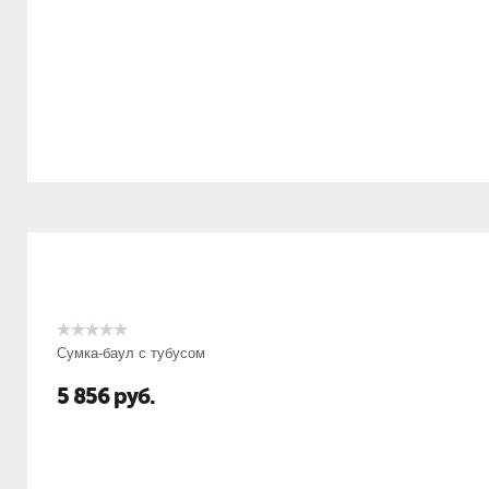
Сумка-баул с тубусом
5 856
руб.