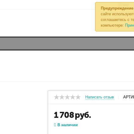
О нас
Предупреждение
сайте используют
соглашаетесь с те
компьютере:
Прин
Написать отзыв
АРТИ
1 708
руб.
В наличии