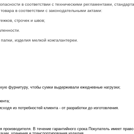
зопасности в соответствии с техническими регламентами, стандар
овара в соответствии с законодательными актами:
жков, строчек и швов;
шленности.
 папки, изделия мелкой кожгалантереи.
кую фурнитуру, чтобы сумки выдерживали ежедневные нагрузки;
ента;
сходя из потребностей клиента - от разработки до изготовления.
я производителя. В течение гарантийного срока Покупатель имеет право
ации, хранения и транспортирования изделия.