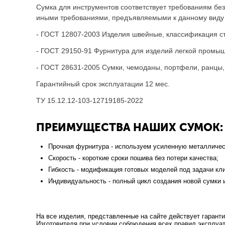
Сумка для инструментов соответствует требованиям бе
иными требованиями, предъявляемыми к данному виду т
- ГОСТ 12807-2003 Изделия швейные, классификация сте
- ГОСТ 29150-91 Фурнитура для изделий легкой промы
- ГОСТ 28631-2005 Сумки, чемоданы, портфели, ранцы,
Гарантийный срок эксплуатации 12 мес.
ТУ 15.12.12-103-12719185-2022
ПРЕИМУЩЕСТВА НАШИХ СУМОК:
Прочная фурнитура - используем усиленную металличес
Скорость - короткие сроки пошива без потери качества;
Гибкость - модификация готовых моделей под задачи кли
Индивидуальность - полный цикл создания новой сумки и
На все изделия, представленные на сайте действует гаранти
Изготовителя при условии соблюдения всех правил эксплуат