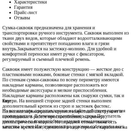
Характеристики
Гарантия
Прайс-лист
Отзывы
Сумка-саквояж предназначена для хранения и
транспортировки ручного инструмента. Саквояж выполнен из
ткани двух видов, которые обладают водоотталкивающими
свойствами и препятствует попаданию влаги и грязи
внутрь.Закрывается на застежку-молнию. Для удобной и
комфортной переноски имеет ручки с фиксатором,
регулируемый и съемный плечевой ремень.
Саквояж имеет полужесткую конструкцию — жесткое дно с
пластиковыми ножками, боковые стенки с мягкой вкладкой.
По стенкам сумки-саквояжа по всему периметру имеются
накладные карманы, позволяющие расположить все
необходимые аксессуары и мелкие приспособления.
Накладные карманы расположены как снаружи сумки, так и
внутри. На внешней стороне задней стенки выполнен
Еще
Еще
дополнительный крепеж из строп и застежек фастекс.
На все изделия, представленные на сайте действует гарантия
Позволяет зафиксировать крупногабаритный инструмент и
производителя. В течение гарантийного срока Покупатель
необходимые в работе приспособления, например,
имеет право на возврат/обмен изделия ненадлежащего
диэлектрический коврик. На передней стенке также есть
качества за счет Изготовителя при условии соблюдения всех
запасное крепление, сделанной в виде стропы с карабином на